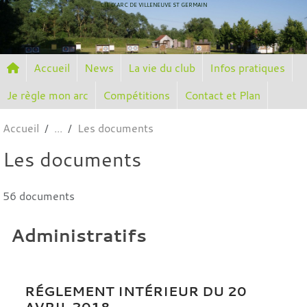
Panneau de gestion des cookies
CIE D'ARC DE VILLENEUVE ST GERMAIN
Accueil
News
La vie du club
Infos pratiques
Je règle mon arc
Compétitions
Contact et Plan
Accueil
Les documents
Les documents
56 documents
Administratifs
RÉGLEMENT INTÉRIEUR DU 20
AVRIL 2018