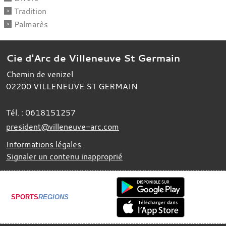
Tradition
Palmarès
Cie d'Arc de Villeneuve St Germain
Chemin de venizel
02200
VILLENEUVE ST GERMAIN
Tél. :
0618151257
president@villeneuve-arc.com
Informations légales
Signaler un contenu inapproprié
SPORTS
REGIONS