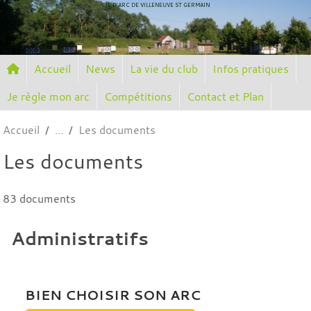
Panneau de gestion des cookies
CIE D'ARC DE VILLENEUVE ST GERMAIN
Accueil
News
La vie du club
Infos pratiques
Je règle mon arc
Compétitions
Contact et Plan
Accueil
Les documents
Les documents
83 documents
Administratifs
BIEN CHOISIR SON ARC