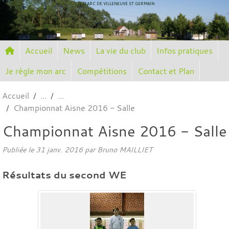
Panneau de gestion des cookies
CIE D'ARC DE VILLENEUVE ST GERMAIN
Accueil
News
La vie du club
Infos pratiques
Je règle mon arc
Compétitions
Contact et Plan
Accueil
Championnat Aisne 2016 - Salle
Championnat Aisne 2016 - Salle
Publiée le
31 janv. 2016
par
Bruno MAILLIET
Résultats du second WE