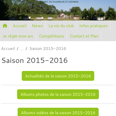
Panneau de gestion des cookies
CIE D'ARC DE VILLENEUVE ST GERMAIN
Accueil
News
La vie du club
Infos pratiques
Je règle mon arc
Compétitions
Contact et Plan
Accueil
Saison 2015-2016
Saison 2015-2016
Actualités de la saison 2015-2016
Albums photos de la saison 2015-2016
Albums vidéos de la saison 2015-2016