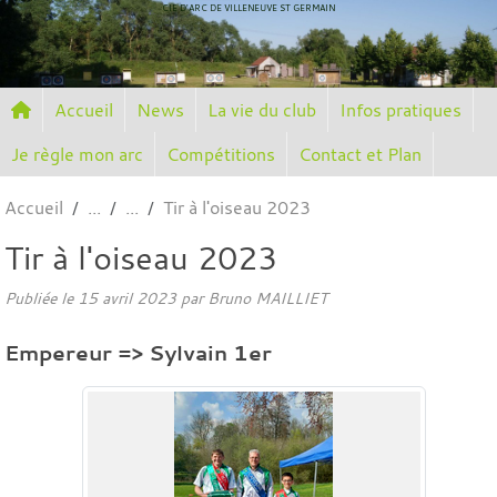
Panneau de gestion des cookies
CIE D'ARC DE VILLENEUVE ST GERMAIN
Accueil
News
La vie du club
Infos pratiques
Je règle mon arc
Compétitions
Contact et Plan
Accueil
Tir à l'oiseau 2023
Tir à l'oiseau 2023
Publiée le
15 avril 2023
par
Bruno MAILLIET
Empereur => Sylvain 1er