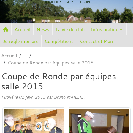
Panneau de gestion des cookies
CIE D'ARC DE VILLENEUVE ST GERMAIN
Accueil
News
La vie du club
Infos pratiques
Je règle mon arc
Compétitions
Contact et Plan
Accueil
Coupe de Ronde par équipes salle 2015
Coupe de Ronde par équipes
salle 2015
Publié le
01 févr. 2015
par
Bruno MAILLIET