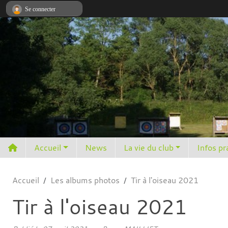
Panneau de gestion des cookies
Se connecter
Accueil
News
La vie du club
Infos pr
Accueil
Les albums photos
Tir à l'oiseau 2021
Tir à l'oiseau 2021