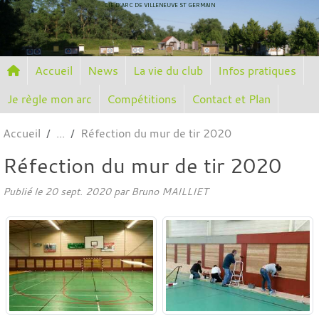
Panneau de gestion des cookies
CIE D'ARC DE VILLENEUVE ST GERMAIN
Accueil
News
La vie du club
Infos pratiques
Je règle mon arc
Compétitions
Contact et Plan
Accueil
Réfection du mur de tir 2020
Réfection du mur de tir 2020
Publié le
20 sept. 2020
par
Bruno MAILLIET