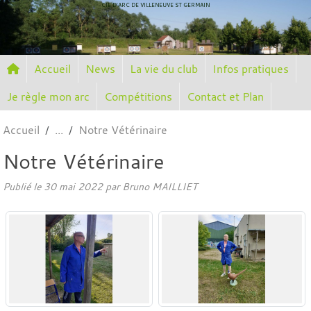
Panneau de gestion des cookies
CIE D'ARC DE VILLENEUVE ST GERMAIN
Accueil
News
La vie du club
Infos pratiques
Je règle mon arc
Compétitions
Contact et Plan
Accueil
Notre Vétérinaire
Notre Vétérinaire
Publié le
30 mai 2022
par
Bruno MAILLIET