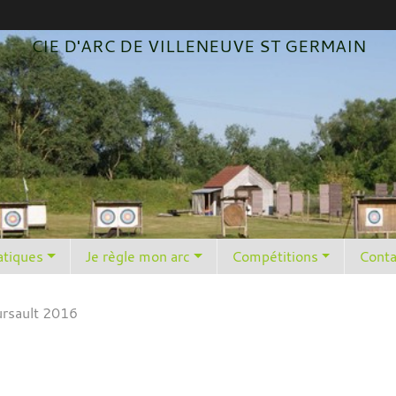
CIE D'ARC DE VILLENEUVE ST GERMAIN
atiques
Je règle mon arc
Compétitions
Conta
rsault 2016
6