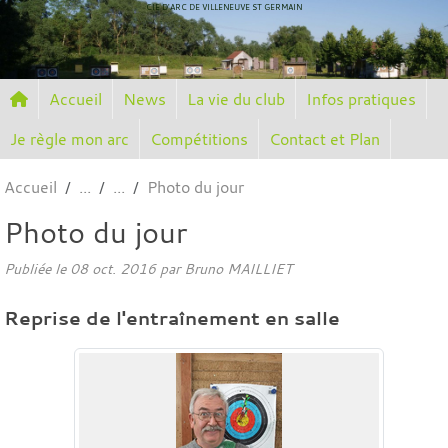
Panneau de gestion des cookies
CIE D'ARC DE VILLENEUVE ST GERMAIN
Accueil
News
La vie du club
Infos pratiques
Je règle mon arc
Compétitions
Contact et Plan
Accueil
Photo du jour
Photo du jour
Publiée le
08 oct. 2016
par
Bruno MAILLIET
Reprise de l'entraînement en salle