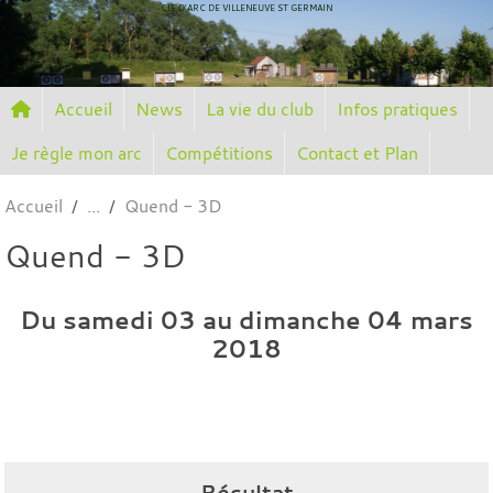
Panneau de gestion des cookies
CIE D'ARC DE VILLENEUVE ST GERMAIN
Accueil
News
La vie du club
Infos pratiques
Je règle mon arc
Compétitions
Contact et Plan
Accueil
Quend - 3D
Quend - 3D
Du
samedi
03
au
dimanche
04
mars
2018
Résultat